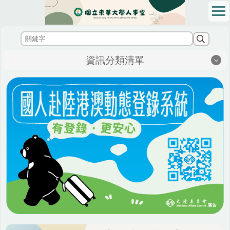
跳
到
主
要
內
資訊分類清單
容
區